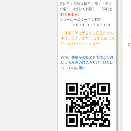
定休日：毎週火曜日、第１・第３
水曜日、祝日の月曜日 一部不定
休
(赤色表示)
ショールームオープン時間
１０：００～１８：００
※休業日等は予告なく変更になる
場合がございます。 ご来店前にお
問い合わせくださいませ。
点検、整備等の際のお客様ご自身
による車両の持込み及び引取りに
ついてのお願い